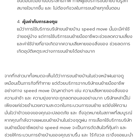
ขั้นตอนได้อย่างมีประสิทธิภาพ ทำให้ผู้ใช้บริการขนย้ายบ้านรู้สึก
สบายใจมากขึ้น และ ไม่ต้องกังวลในการขนย้ายทุกขั้นตอน
คุ้มค่ากับการลงทุน
แม้ว่าการใช้บริการบริษัทขนย้ายบ้าน speed move นั้นจะมีค่าใช้
จ่ายอยู่บ้าง แต่การใช้บริการขนย้ายมืออาชีพจะช่วยลดความเสี่ยง
และค่าใช้จ่ายที่อาจเกิดจากความเสียหายของสิ่งของ ช่วยลดการ
เกิดอุบัติเหตุระหว่างการขนย้ายได้อย่างมาก
จากที่กล่าวมาทั้งหมดจะเห็นได้ว่าการขนย้ายบ้านในช่วงหน้าฝนอาจดู
เหมือนเป็นภารกิจที่ท้าทาย แต่ด้วยบริการจากบริษัทขนย้ายมืออาชีพ
อย่างทาง speed move ปัญหาต่างๆ เช่น ความเสียหายของสิ่งของ
ความล่าช้า และ ความยุ่งยากจะถูกลดทอนลงอย่างมาก บริษัทเหล่านี้ไม่
เพียงแค่ช่วยอำนวยความสะดวกในกระบวนการขนย้าย แต่ยังให้ความ
มั่นใจว่าข้าวของของคุณจะปลอดภัย และ ถึงจุดหมายในสภาพที่สมบูรณ์
หากคุณกำลังวางแผนขนย้ายบ้านในช่วงฤดูฝน การเลือกใช้บริการบริษัท
ขนย้ายมืออาชีพอย่าง speed move จะเป็นการตัดสินใจที่คุ้มค่า และ
ช่วยให้กระบวนการย้ายบ้านของคุณราบรื่น และ ไร้กังวล เราจึงขอแนะนำ