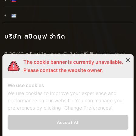
บริษัท สปีดมูฟ จำกัด
20/42 ซ.11 หมู่บ้านเอเวอร์กรีนวิลล์ หมู่ที่ 15 ถ.บางนา-ตราด
The cookie banner is currently unavailable.
(กม.4.5) ซ.บางนา-ตราด 56 ต.บางแก้ว อ.บางพลี จ.สมุทปราการ
Please contact the website owner.
10540
+66 2 751 5269
We use cookies
+666 5056 4598
,
+668 3295 5924
We use cookies to improve your experience and
performance on our website. You can manage your
+66 2 751 5259
preferences by clicking "Change Preferences".
spm2011@speed-move.com
marisa.speedmove@gmail.com
Accept All