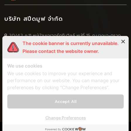
บริษัท สปีดมูฟ จำกัด
20/42 ซ.11 หมู่บ้านเอเวอร์กรีนวิลล์ หมู่ที่ 15 ถ.บางนา-ตราด
The cookie banner is currently unavailable.
(กม.4.5) ซ.บางนา-ตราด 56 ต.บางแก้ว อ.บางพลี จ.สมุทปราการ
Please contact the website owner.
10540
+66 2 751 5269
We use cookies
+666 5056 4598
,
+668 3295 5924
We use cookies to improve your experience and
performance on our website. You can manage your
+66 2 751 5259
preferences by clicking "Change Preferences".
spm2011@speed-move.com
marisa.speedmove@gmail.com
Accept All
Change Preferences
©Copyright 2023. Speedmove Co., Ltd.