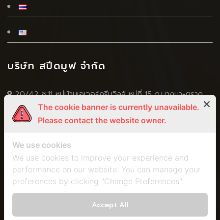
บริษัท สปีดมูฟ จำกัด
20/42 ซ.11 หมู่บ้านเอเวอร์กรีนวิลล์ หมู่ที่ 15 ถ.บางนา-ตราด
The cookie banner is currently unavailable.
(กม.4.5) ซ.บางนา-ตราด 56 ต.บางแก้ว อ.บางพลี จ.สมุทปราการ
Please contact the website owner.
10540
+66 2 751 5269
We use cookies
+666 5056 4598
,
+668 3295 5924
We use cookies to improve your experience and
performance on our website. You can manage your
+66 2 751 5259
preferences by clicking "Change Preferences".
spm2011@speed-move.com
marisa.speedmove@gmail.com
Accept All