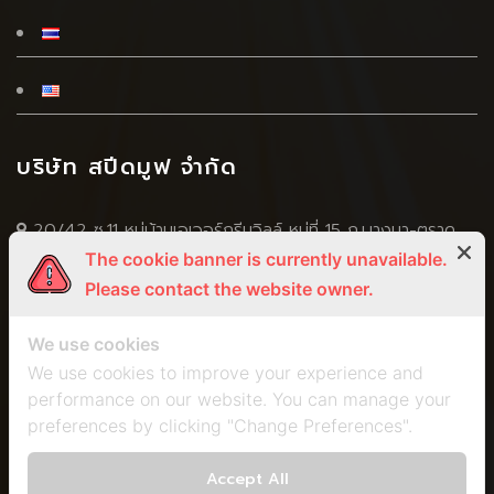
บริษัท สปีดมูฟ จำกัด
20/42 ซ.11 หมู่บ้านเอเวอร์กรีนวิลล์ หมู่ที่ 15 ถ.บางนา-ตราด
The cookie banner is currently unavailable.
(กม.4.5) ซ.บางนา-ตราด 56 ต.บางแก้ว อ.บางพลี จ.สมุทปราการ
Please contact the website owner.
10540
+66 2 751 5269
We use cookies
+666 5056 4598
,
+668 3295 5924
We use cookies to improve your experience and
performance on our website. You can manage your
+66 2 751 5259
preferences by clicking "Change Preferences".
spm2011@speed-move.com
marisa.speedmove@gmail.com
Accept All