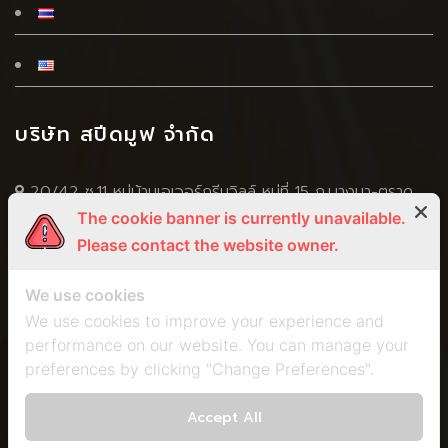
บริษัท สปีดมูฟ จำกัด
20/42 ซ.11 หมู่บ้านเอเวอร์กรีนวิลล์ หมู่ที่ 15 ถ.บางนา-ตราด
The cookie banner is currently unavailable.
(กม.4.5) ซ.บางนา-ตราด 56 ต.บางแก้ว อ.บางพลี จ.สมุทปราการ
Please contact the website owner.
10540
+66 2 751 5269
We use cookies
+666 5056 4598
,
+668 3295 5924
We use cookies to improve your experience and
performance on our website. You can manage your
+66 2 751 5259
preferences by clicking "Change Preferences".
spm2011@speed-move.com
marisa.speedmove@gmail.com
Accept All