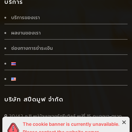
บริการ
บริการของเรา
ผลงานของเรา
ช่องทางการชำระเงิน
บริษัท สปีดมูฟ จำกัด
20/42 ซ.11 หมู่บ้านเอเวอร์กรีนวิลล์ หมู่ที่ 15 ถ.บางนา-ตราด
The cookie banner is currently unavailable.
(กม.4.5) ซ.บางนา-ตราด 56 ต.บางแก้ว อ.บางพลี จ.สมุทปราการ