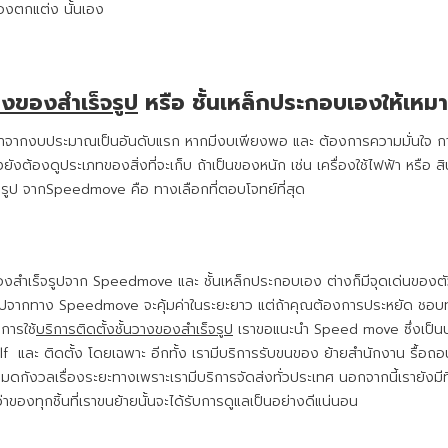
 ของตกแต่ง นั้นเอง
วางของสำเร็จรูป
หรือ ชั้นเหล็กประกอบเองให้เหม
จากงบประมาณเป็นอันดับแรก หากมีงบเพียงพอ และ ต้องการความมั่นใจ การเลื
งต้องดูประเภทของสิ่งที่จะเก็บ ถ้าเป็นของหนัก เช่น เครื่องใช้ไฟฟ้า หรือ สินค
็จรูป จากSpeedmove คือ ทางเลือกที่ตอบโจทย์ที่สุด
นวางของสำเร็จรูปจาก Speedmove และ ชั้นเหล็กประกอบเอง ต่างก็มีจุดเด่น
รูปจากทาง Speedmove จะคุ้มค่าในระยะยาว แต่ถ้าคุณต้องการประหยัด ชอบท
การใช้
บริการติดตั้งชั้นวางของสำเร็จรูป
เราขอแนะนำ Speed move ซึ่งเป็นบริ
lf และ ติดตั้ง โดยเฉพาะ อีกทั้ง เรามีบริการรับขนของ ย้ายสำนักงาน รื้อถ
าร หมดกังวลเรื่องระยะทางเพราะเรามีบริการจัดส่งทั่วประเทศ นอกจากนี้เรายัง
าของทุกชิ้นที่เราขนย้ายนั้นจะได้รับการดูแลเป็นอย่างดีแน่นอน